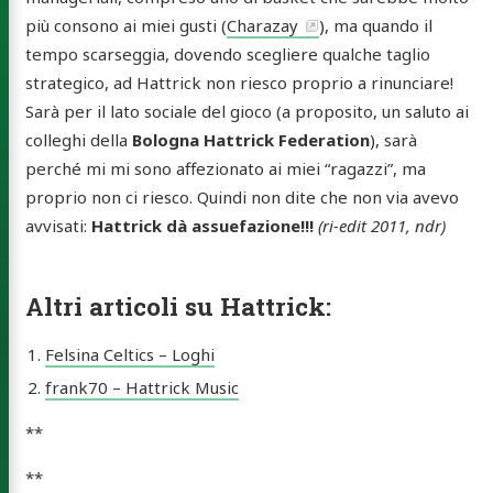
più consono ai miei gusti (
Charazay
), ma quando il
tempo scarseggia, dovendo scegliere qualche taglio
strategico, ad Hattrick non riesco proprio a rinunciare!
e Lolli
Sarà per il lato sociale del gioco (a proposito, un saluto ai
leDan)
colleghi della
Bologna Hattrick Federation
), sarà
perché mi mi sono affezionato ai miei “ragazzi”, ma
proprio non ci riesco. Quindi non dite che non via avevo
avvisati:
Hattrick dà assuefazione!!!
(ri-edit 2011, ndr)
out
Altri articoli su Hattrick:
skin
Felsina Celtics – Loghi
tatti
frank70 – Hattrick Music
rchive
**
ery
**
a MP3