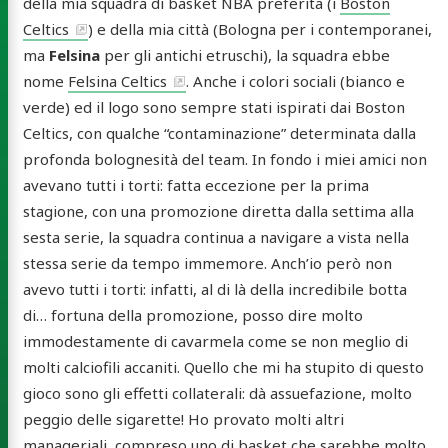
della mia squadra di basket NBA preferita (i
Boston
Celtics
) e della mia città (Bologna per i contemporanei,
ma
Felsina
per gli antichi etruschi), la squadra ebbe
nome
Felsina Celtics
. Anche i colori sociali (bianco e
verde) ed il logo sono sempre stati ispirati dai Boston
Celtics, con qualche “contaminazione” determinata dalla
profonda bolognesità del team. In fondo i miei amici non
avevano tutti i torti: fatta eccezione per la prima
stagione, con una promozione diretta dalla settima alla
sesta serie, la squadra continua a navigare a vista nella
stessa serie da tempo immemore. Anch’io però non
avevo tutti i torti: infatti, al di là della incredibile botta
di… fortuna della promozione, posso dire molto
immodestamente di cavarmela come se non meglio di
molti calciofili accaniti. Quello che mi ha stupito di questo
gioco sono gli effetti collaterali: dà assuefazione, molto
peggio delle sigarette! Ho provato molti altri
manageriali, compreso uno di basket che sarebbe molto