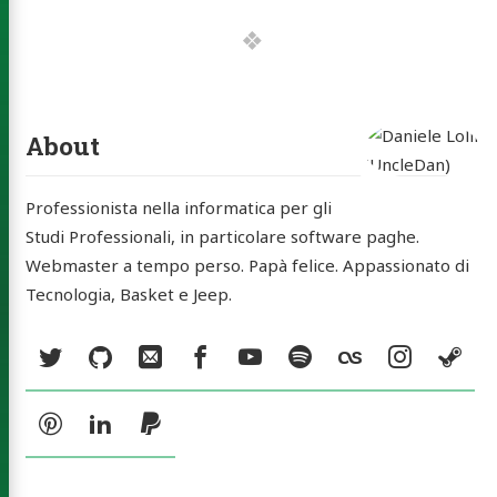
e Lolli
leDan)
About
Professionista nella informatica per gli
Studi Professionali, in particolare software paghe.
out
Webmaster a tempo perso. Papà felice. Appassionato di
skin
Tecnologia, Basket e Jeep.
tatti
Social:
Twitter
GitHub
Email
Facebook
YouTube
Spotify
Last.fm
Instag
St
rchive
ery
Pinterest
LinkedIn
PayPal
a MP3
ck Music