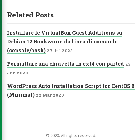
ities
Related Posts
ub
Email
Facebook
YouTube
Spotify
Installare le VirtualBox Guest Additions su
Debian 12 Bookworm da linea di comando
agram
Steam
Pinterest
LinkedIn
PayPal
(console/bash)
27 Jul 2023
Formattare una chiavetta in ext4 con parted
23
Jun 2020
WordPress Auto Installation Script for CentOS 8
(Minimal)
22 Mar 2020
© 2020. All rights reserved.