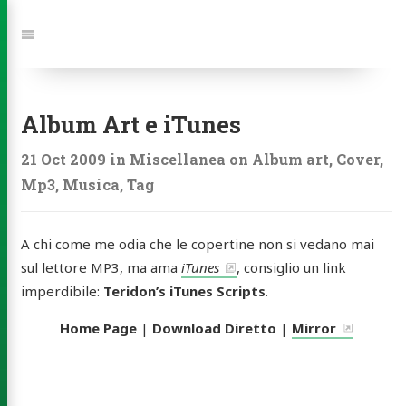
Jump
to:
Navigation
Album Art e iTunes
21 Oct 2009
in
Miscellanea
on
Album art
,
Cover
,
Mp3
,
Musica
,
Tag
A chi come me odia che le copertine non si vedano mai
sul lettore MP3, ma ama
iTunes
, consiglio un link
imperdibile:
Teridon’s iTunes Scripts
.
Home Page
|
Download Diretto
|
Mirror