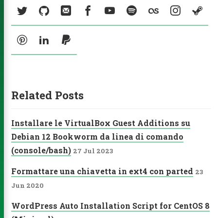
Social:
Twitter
GitHub
Email
Facebook
YouTube
Spotify
Last.fm
Instag
St
a MP3
ck Music
Pinterest
LinkedIn
PayPal
ities
ub
Email
Facebook
YouTube
Spotify
Related Posts
agram
Steam
Pinterest
LinkedIn
PayPal
Installare le VirtualBox Guest Additions su
Debian 12 Bookworm da linea di comando
(console/bash)
27 Jul 2023
Formattare una chiavetta in ext4 con parted
23
Jun 2020
WordPress Auto Installation Script for CentOS 8