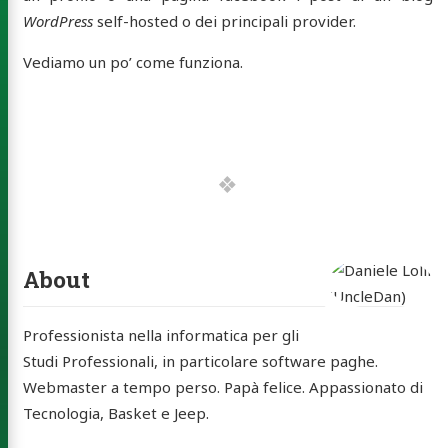
WordPress
self-hosted o dei principali provider.
Vediamo un po’ come funziona.
e Lolli
leDan)
About
out
skin
Professionista nella informatica per gli
Studi Professionali, in particolare software paghe.
tatti
Webmaster a tempo perso. Papà felice. Appassionato di
rchive
Tecnologia, Basket e Jeep.
ery