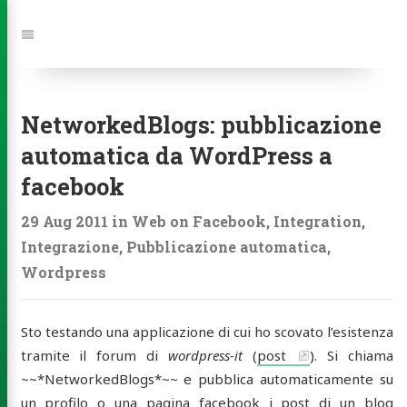
Jump
to:
Navigation
NetworkedBlogs: pubblicazione
automatica da WordPress a
facebook
29 Aug 2011
in
Web
on
Facebook
,
Integration
,
Integrazione
,
Pubblicazione automatica
,
Wordpress
Sto testando una applicazione di cui ho scovato l’esistenza
tramite il forum di
wordpress-it
(
post
). Si chiama
~~*NetworkedBlogs*~~ e pubblica automaticamente su
un profilo o una pagina facebook i post di un blog