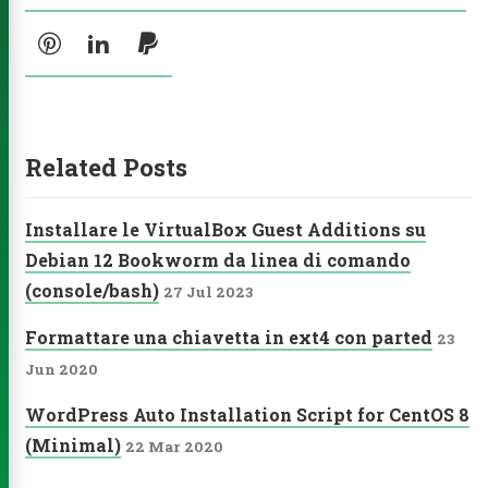
a MP3
Pinterest
LinkedIn
PayPal
ck Music
ities
ub
Email
Facebook
YouTube
Spotify
Related Posts
agram
Steam
Pinterest
LinkedIn
PayPal
Installare le VirtualBox Guest Additions su
Debian 12 Bookworm da linea di comando
(console/bash)
27 Jul 2023
Formattare una chiavetta in ext4 con parted
23
Jun 2020
WordPress Auto Installation Script for CentOS 8
(Minimal)
22 Mar 2020