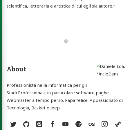
scientifica, letteraria e artistica di cui egli sia autore.»
e Lolli
leDan)
About
out
Professionista nella informatica per gli
skin
Studi Professionali, in particolare software paghe.
tatti
Webmaster a tempo perso. Papà felice. Appassionato di
Tecnologia, Basket e Jeep.
rchive
Social:
ery
Twitter
GitHub
Email
Facebook
YouTube
Spotify
Last.fm
Instag
St